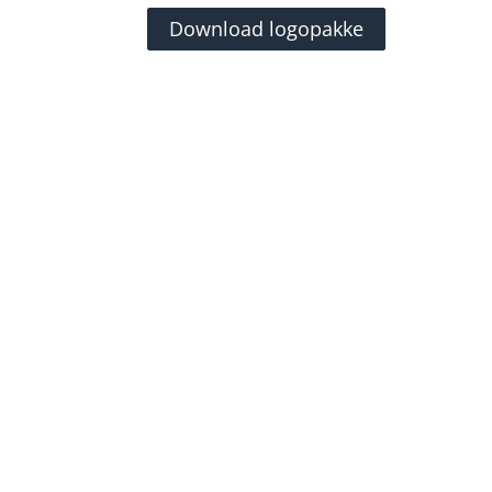
Download logopakke
Følg os