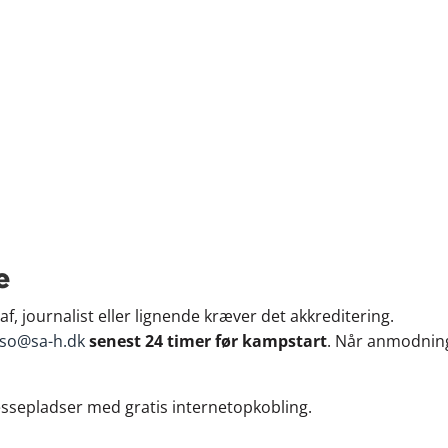
Truppen
Generelt
Community
Business
e
 journalist eller lignende kræver det akkreditering.
so@sa-h.dk
senest 24 timer før kampstart
. Når anmodning
essepladser med gratis internetopkobling.