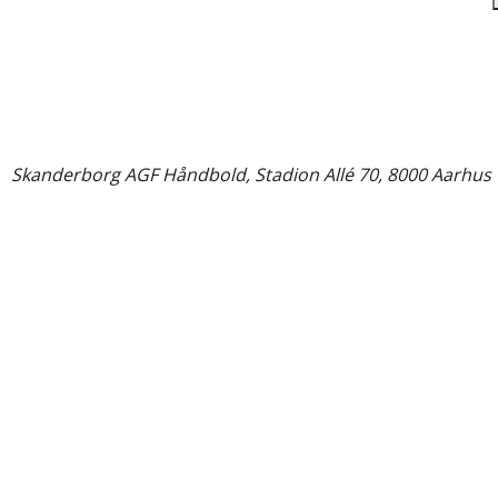
©
Skanderborg AGF Håndbold, Stadion Allé 70, 8000 Aarhus 
Close
this
module