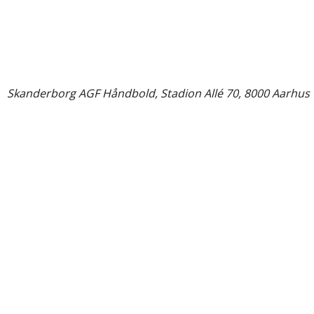
©
Skanderborg AGF Håndbold, Stadion Allé 70, 8000 Aarhus 
Close
this
module