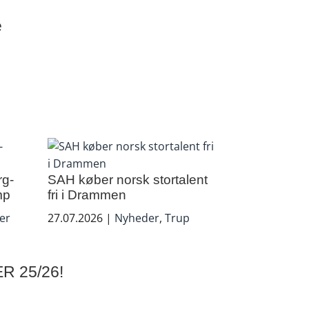
e
rg-
SAH køber norsk stortalent
mp
fri i Drammen
er
27.07.2026
|
Nyheder
,
Trup
 25/26!