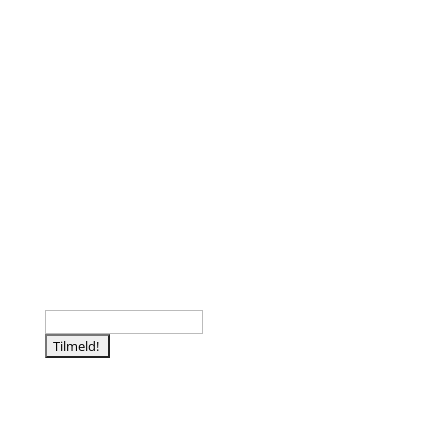
Følg os
Tilmeld nyhedsbrev