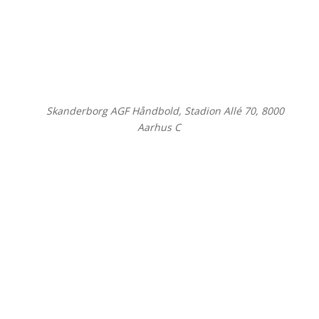
©
Skanderborg AGF Håndbold, Stadion Allé 70, 8000
Aarhus C
Close
this
modul