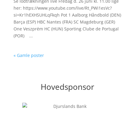
Se lodtrækningen live Fredag d. 26 juni kl. 11.00 lige
her: https://www.youtube.com/live/Rt_PWi1esVc?
si=Kr1hEXHSUHLqFkqh Pot 1 Aalborg Håndbold (DEN)
Barça (ESP) HBC Nantes (FRA) SC Magdeburg (GER)
One Veszprém HC (HUN) Sporting Clube de Portugal
(POR) ...
« Gamle poster
Hovedsponsor