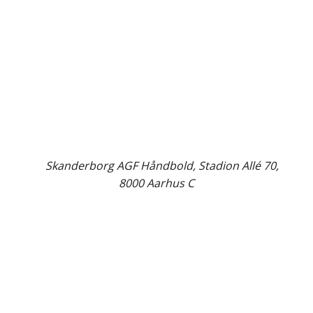
©
Skanderborg AGF Håndbold, Stadion Allé 70,
8000 Aarhus C
Close
this
modul