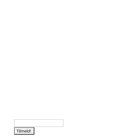
Følg os
Tilmeld nyhedsbrev