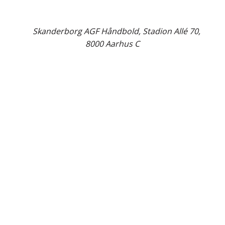
©
Skanderborg AGF Håndbold, Stadion Allé 70,
8000 Aarhus C
Close
this
modul