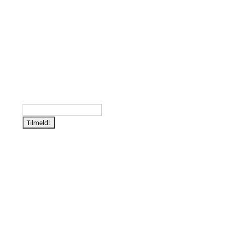
Følg os
Tilmeld nyhedsbrev