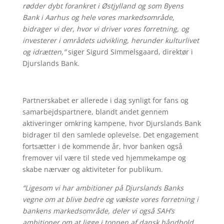
rødder dybt forankret i Østjylland og som Byens
Bank i Aarhus og hele vores markedsområde,
bidrager vi der, hvor vi driver vores forretning, og
investerer i områdets udvikling, herunder kulturlivet
og idrætten,”
siger Sigurd Simmelsgaard, direktør i
Djurslands Bank.
Partnerskabet er allerede i dag synligt for fans og
samarbejdspartnere, blandt andet gennem
aktiveringer omkring kampene, hvor Djurslands Bank
bidrager til den samlede oplevelse. Det engagement
fortsætter i de kommende år, hvor banken også
fremover vil være til stede ved hjemmekampe og
skabe nærvær og aktiviteter for publikum.
“Ligesom vi har ambitioner på Djurslands Banks
vegne om at blive bedre og vækste vores forretning i
bankens markedsområde, deler vi også SAH’s
ambitioner om at ligge i toppen af dansk håndbold.