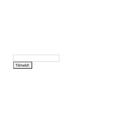
Tilmeld nyhedsbrev