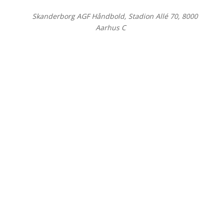
©
Skanderborg AGF Håndbold, Stadion Allé 70, 8000
Aarhus C
Close
this
modul
Hey, vent!