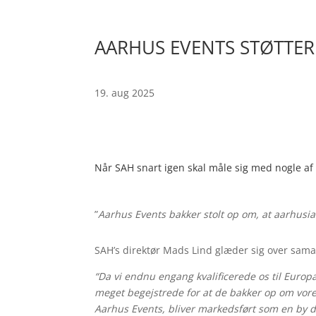
AARHUS EVENTS STØTTER
19. aug 2025
Når SAH snart igen skal måle sig med nogle af
”
Aarhus Events bakker stolt op om, at aarhusi
SAH’s direktør Mads Lind glæder sig over sama
“Da vi endnu engang kvalificerede os til Europ
meget begejstrede for at de bakker op om vores
Aarhus Events, bliver markedsført som en by de