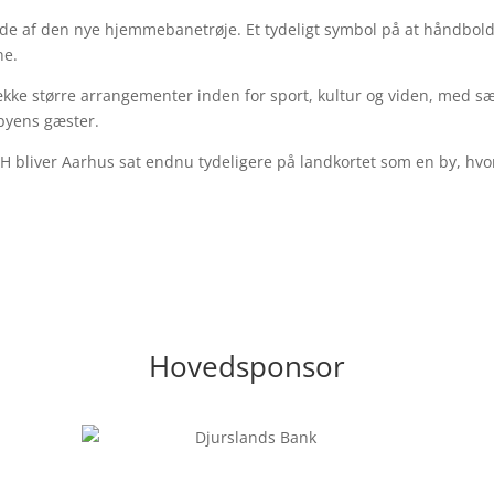
side af den nye hjemmebanetrøje. Et tydeligt symbol på at håndbo
ne.
række større arrangementer inden for sport, kultur og viden, med sæ
 byens gæster.
liver Aarhus sat endnu tydeligere på landkortet som en by, hvor 
Hovedsponsor