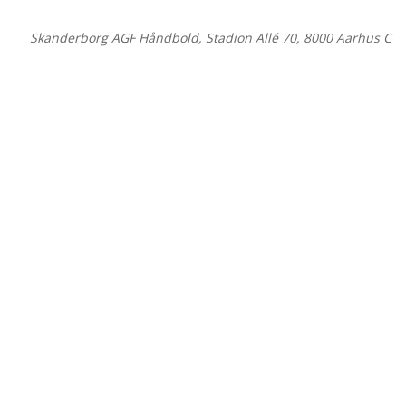
©
Skanderborg AGF Håndbold, Stadion Allé 70, 8000 Aarhus C
Close
this
module