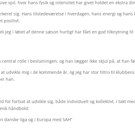
ive spil, hvor hans fysik og intensitet har givet holdet en ekstra d
keret sig. Hans tilstedeværelse i hverdagen, hans energi og hans 
t positivt.
rdi jeg i løbet af denne sæson hurtigt har fået en god tilknytning ti
n central rolle i beslutningen, og han lægger ikke skjul på, at han f
til at udvikle mig i de kommende år, og jeg har stor tiltro til klubb
ler han.
for fortsat at udvikle sig, både individuelt og kollektivt, i takt 
æisk håndbold:
 den danske liga og i Europa med SAH”