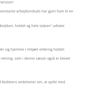
imension!
konstante arbejdsindsats har gjort ham til en
l klubben, holdet og hele staben” udtaler
øler sig hjemme i miljøet omkring holdet:
ens retning, som i denne sæson også er blevet
med klubbens ambitioner om, at spille med