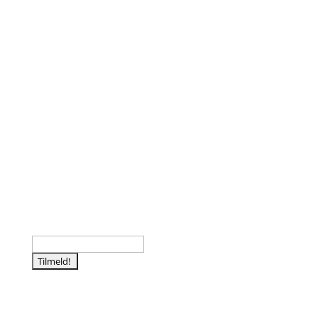
Følg os
Tilmeld nyhedsbrev