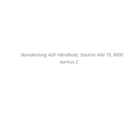
©
Skanderborg AGF Håndbold, Stadion Allé 70, 8000
Aarhus C
Close
this
modul