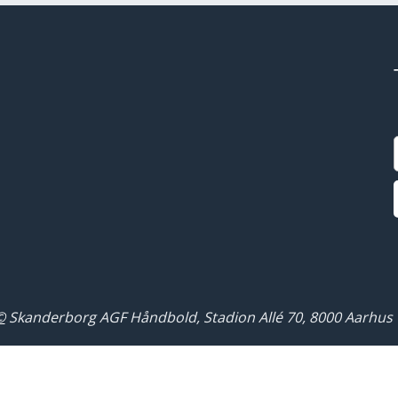
©
Skanderborg AGF Håndbold, Stadion Allé 70, 8000 Aarhus 
Close
this
module