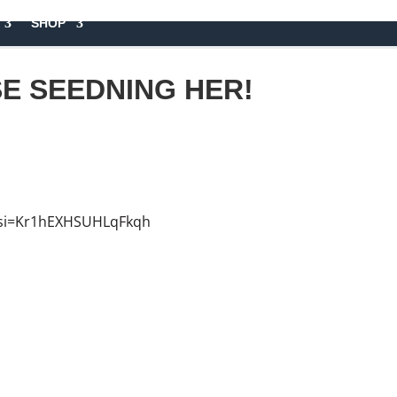
SHOP
E SEEDNING HER!
Vc?si=Kr1hEXHSUHLqFkqh