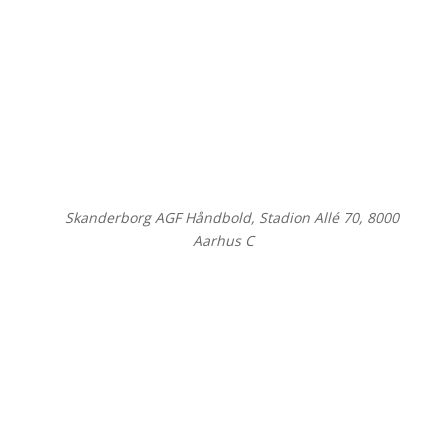
©
Skanderborg AGF Håndbold, Stadion Allé 70, 8000
Aarhus C
Close
this
modul