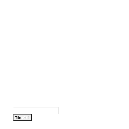
Følg os
Tilmeld nyhedsbrev