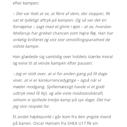
efter kampen:
– Det var fedt at se, at flere af dem, der stopper, fik
sat et tydeligt aftryk på kampen. Og så var det en
fornøjelse – sagt med et glimt i øjet – at se, hvordan
Mollerup har grebet chancen som højre fløj. Han har
virkelig brilleret og vist stor omstillingsparathed de
sidste kampe.
Han glædede sig samtidig over holdets stærke moral
og evne til at vende kampen efter pausen:
– Jeg er stolt over, at vi for anden gang på få dage
viser, at vi er konkurrencedygtige – også når vi
møder modgang. Spillemæssigt havde vi et godt
udtryk med få fejl, og alle viste modstandskraft,
selvom vi spillede tredje kamp på syv dage. Det har
jeg stor respekt for.
Et andet højdepunkt i går kom fra den yngste mand
på banen. Oscar Hansen fra SHEA U17 fik sin