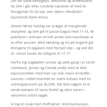
Der var både kampgejst, debutmål og afskedstårer,
da SAH i går aftes rundede sæsonen af med en
forrygende 30-26-sejr over Skjern Håndbold i
Djurslands Bank Arena.
Selvom første halvleg var præget af manglende
skarphed, og SAH gik til pause bagud med 11-16, fik
publikum i arenaen et helt andet SAH-mandskab at
se efter pausen. Med tænding og tro på tingene gik
drengene til opgaven med fornyet vilje – og ved det
41. minut havde de udlignet til 17-17.
Herfra tog bagkæden ansvar og satte gang i et sandt
comeback. Jensen og Cieslak endte med at dele
topscorertitlen med hver syv mål, mens Kristoffer
Laursen i målet leverede en stærk indsats med en
redningsprocent på 36,59%. Det blev nøglen til at
vende kampen til vores fordel og sikre sejren i
sæsonens sidste opgør.
Vi tog en snak med cheftræner, Nick Rasmussen,