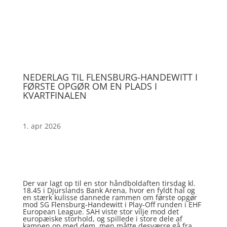
NEDERLAG TIL FLENSBURG-HANDEWITT I
FØRSTE OPGØR OM EN PLADS I
KVARTFINALEN
1. apr 2026
Der var lagt op til en stor håndboldaften tirsdag kl.
18.45 i Djurslands Bank Arena, hvor en fyldt hal og
en stærk kulisse dannede rammen om første opgør
mod SG Flensburg-Handewitt i Play-Off runden i EHF
European League. SAH viste stor vilje mod det
europæiske storhold, og spillede i store dele af
kampen op med dem, men måtte desværre gå fra