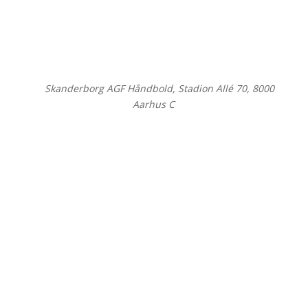
©
Skanderborg AGF Håndbold, Stadion Allé 70, 8000
Aarhus C
Close
this
modul