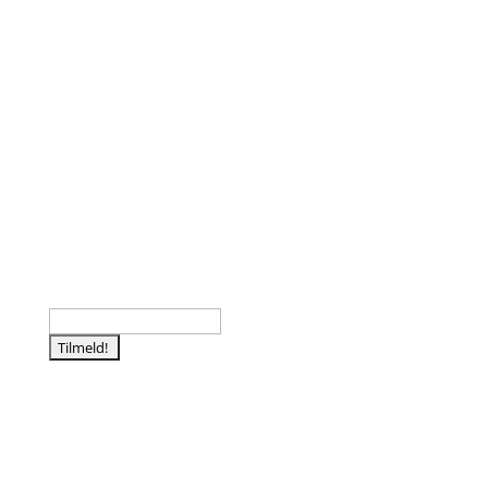
Følg os
Tilmeld nyhedsbrev