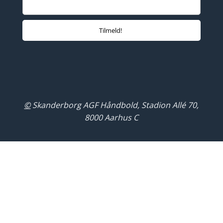
©
Skanderborg AGF Håndbold, Stadion Allé 70,
8000 Aarhus C
Close
this
modul