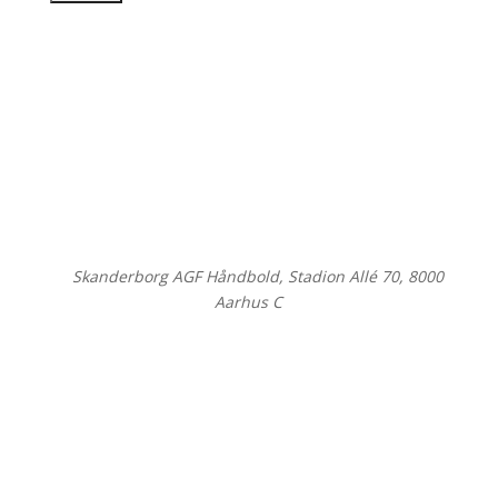
©
Skanderborg AGF Håndbold, Stadion Allé 70, 8000
Aarhus C
Close
this
modul